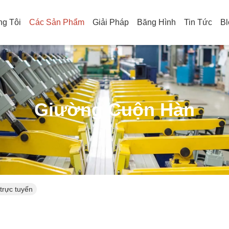
g Tôi
Các Sản Phẩm
Giải Pháp
Băng Hình
Tin Tức
Bl
Giường Cuộn Hàn
trực tuyến