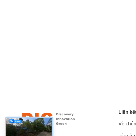
Liên kế
Về chún
các sản