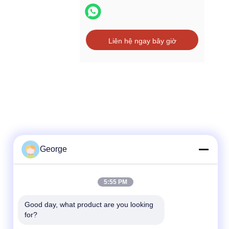
Liên hệ ngay bây giờ
George
5:55 PM
Liên lạc nhanh
Good day, what product are you looking 
Điện thoại
for?
+86-027-59323151