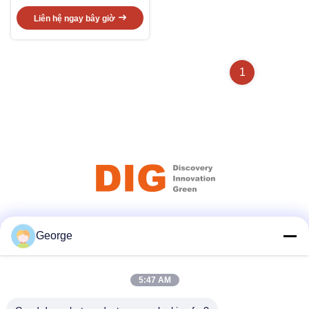
độ dày trung bình
Liên hệ ngay bây giờ
1
Truyền thông xã hội
George
5:47 AM
Liên lạc nhanh