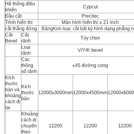
Hệ thống điều
Cypcut
khiển
Đầu cắt
Precitec
Trình hiển thị
Màn hình hiển thị ≥ 21 inch
cắt thẳng đứng
Bảng
Kim loại
: cắt bất kỳ hình dạng phẳng 
Cắt
Cắt
Tùy chọn
Bevel
rãnh
Loại
V/Y/K bevel
rãnh
Các
thông
±45 đường cong
số rãnh
Kích
thước
Kích
bàn và
thước
12000x3000mm
12000x4500mm
12000x600
khoảng
bàn
cách đi
lại
Khoảng
cách di
chuyển
12200
12200
12200
theo