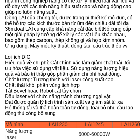
ngành công nghiệp nặng,có thể xử lý nhiều loại vật liệu và
độ dày với các tính năng hiệu suất cao và năng động cao
giúp nó luôn năng suất.
Dòng LAI của chúng tôi, được trang bị thiết kế mô-đun, có
thể hỗ trợ các kích thước bàn từ 8m đến chiều dài tối đa
36m.loạt LAI cung cấp khả năng cắt đặc biệtNó cung cấp
một giải pháp lý tưởng để xử lý các vật liệu khác nhau,
bao gồm thép carbon, thép không gỉ và hợp kim nhôm.
Ứng dụng: Máy móc kỹ thuật, đóng tàu, cấu trúc thép vv
Lợi ích DIG
Hiệu quả về chi phí: Cắt chính xác làm giảm chất thải, tối
ưu hóa việc sử dụng vật liệu. Sử dụng năng lượng hiệu
quả và bảo trì thấp góp phần giảm chi phí hoạt động.
Chất lượng: Tương thích với laser công suất cao.
Chất thải khói phân vùng tích hợp
Tắt Bevel hoặc Robot cắt tùy chọn
Đầu laser với chức năng tránh chướng ngại vật
Đạt được quản lý lịch trình sản xuất và giám sát từ xa
Hệ thống tải và thả hoàn toàn tự động, loại bỏ nhu cầu lao
động thủ công bổ sung
Mô hình
LAI1230
LAI1245
LAI1260
Năng lượng
6000-60000W
laser