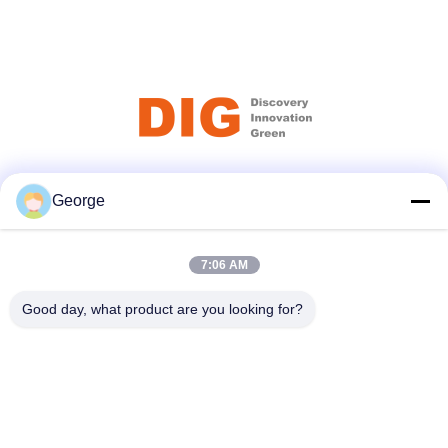
Truyền thông xã hội
George
7:06 AM
Liên lạc nhanh
Good day, what product are you looking for?
Điện thoại
+86-027-59323151
Email
sales@dig-auto.com