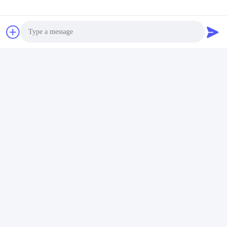
Photo
Video Call
Audio Call